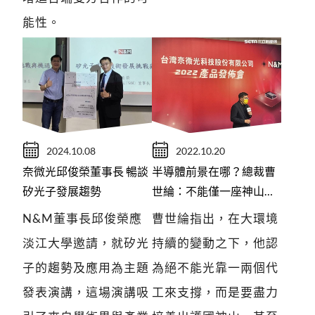
能性。
2024.10.08
2022.10.20
奈微光邱俊榮董事長 暢談
半導體前景在哪？總裁曹
矽光子發展趨勢
世綸：不能僅一座神山、
需打造護國群山
N&M董事長邱俊榮應
曹世綸指出，在大環境
淡江大學邀請，就矽光
持續的變動之下，他認
子的趨勢及應用為主題
為絕不能光靠一兩個代
發表演講，這場演講吸
工來支撐，而是要盡力