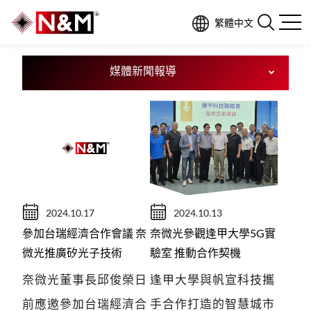
繁體中文
N
E
W
S
媒體新聞報導
2024.10.17
2024.10.13
參加台瑞經濟合作會議 奈
奈微光參觀逢甲大學5G實
微光推廣矽光子技術
驗室 推動合作契機
奈微光董事長邱俊榮日
逢甲大學與帆宣科技攜
前應邀參加台瑞經濟合
手合作打造的智慧城市