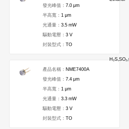
7.0 μm
1 μm
3.5 mW
3 V
TO
H₂S,SO₂
NME7400A
7.4 μm
1 μm
3.3 mW
3 V
TO