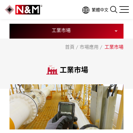
繁體中文
M
A
R
K
E
T
A
P
P
L
I
C
A
T
I
O
N
S
工業市場
首頁
市場應用
工業市場
工業市場