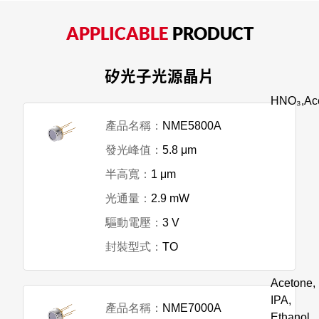
APPLICABLE
PRODUCT
矽光子光源晶片
HNO₃,Ac
NME5800A
5.8 μm
1 μm
2.9 mW
3 V
TO
Acetone,
IPA,
NME7000A
Ethanol